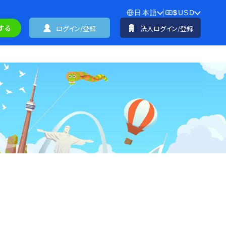
日本語
$
USD
する
ログイン/登録
法人ログイン/登録