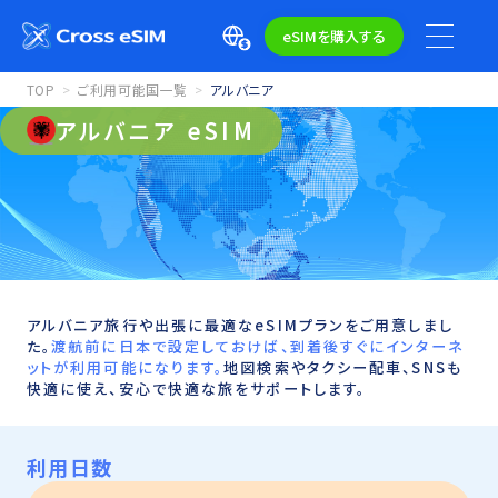
eSIMを購入する
TOP
ご利用可能国一覧
アルバニア
アルバニア eSIM
アルバニア旅行や出張に最適なeSIMプランをご用意しまし
た。
渡航前に日本で設定しておけば、到着後すぐにインターネ
ットが利用可能になります。
地図検索やタクシー配車、SNSも
快適に使え、安心で快適な旅をサポートします。
利用日数