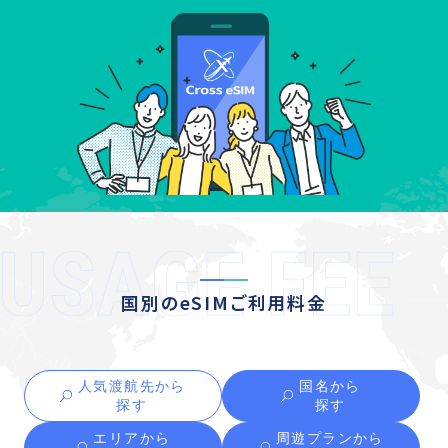
国別のeSIMご利用料金
人気渡航先から
国名から
探す
探す
エリアから
周遊プランから