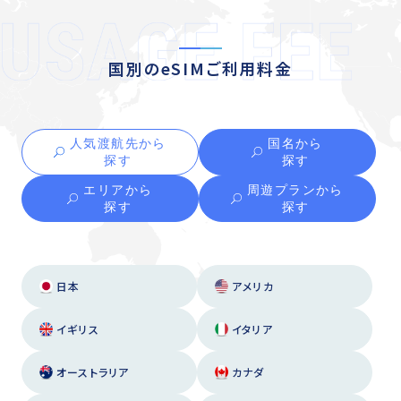
国別のeSIMご利用料金
人気渡航先から
国名から
探す
探す
エリアから
周遊プランから
探す
探す
日本
アメリカ
イギリス
イタリア
オーストラリア
カナダ