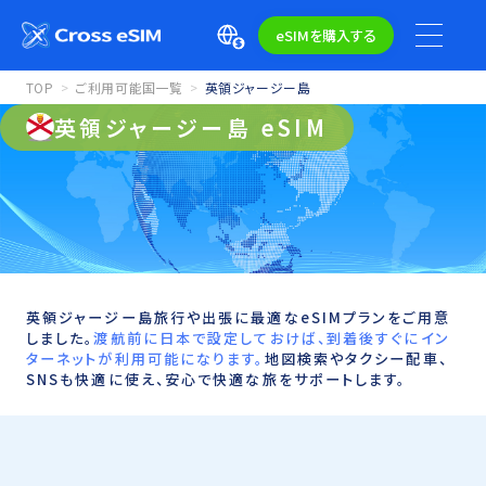
eSIMを購入する
TOP
ご利用可能国一覧
英領ジャージー島
英領ジャージー島 eSIM
英領ジャージー島旅行や出張に最適なeSIMプランをご用意
しました。
渡航前に日本で設定しておけば、到着後すぐにイン
ターネットが利用可能になります。
地図検索やタクシー配車、
SNSも快適に使え、安心で快適な旅をサポートします。