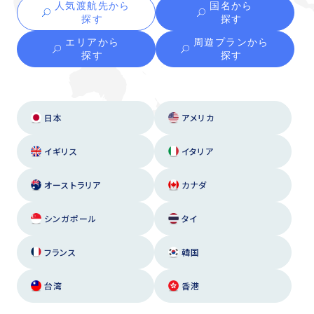
人気渡航先から
国名から
探す
探す
エリアから
周遊プランから
探す
探す
日本
アメリカ
イギリス
イタリア
オーストラリア
カナダ
シンガポール
タイ
フランス
韓国
台湾
香港