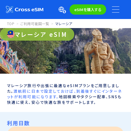
eSIMを購入する
TOP
ご利用可能国一覧
マレーシア
マレーシア eSIM
マレーシア旅行や出張に最適なeSIMプランをご用意しまし
た。
渡航前に日本で設定しておけば、到着後すぐにインターネ
ットが利用可能になります。
地図検索やタクシー配車、SNSも
快適に使え、安心で快適な旅をサポートします。
利用日数