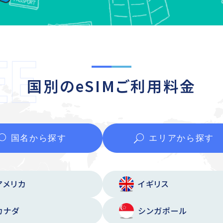
国別のeSIMご利用料金
国名から
探す
エリアから
探す
アメリカ
イギリス
カナダ
シンガポール