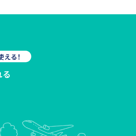
使える！
れる