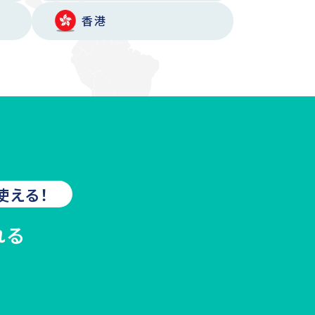
香港
使える！
れる