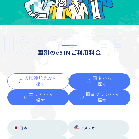
国別のeSIMご利用料金
人気渡航先から
国名から
探す
探す
エリアから
周遊プランから
探す
探す
日本
アメリカ