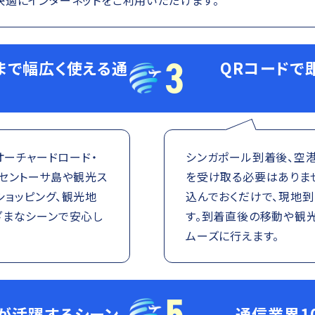
3
まで幅広く使える通
QRコードで
オーチャードロード・
シンガポール到着後、空港
セントーサ島や観光ス
を受け取る必要はありま
ショッピング、観光地
込んでおくだけで、現地
ざまなシーンで安心し
す。到着直後の移動や観
ムーズに行えます。
5
Mが活躍するシーン
通信業界1