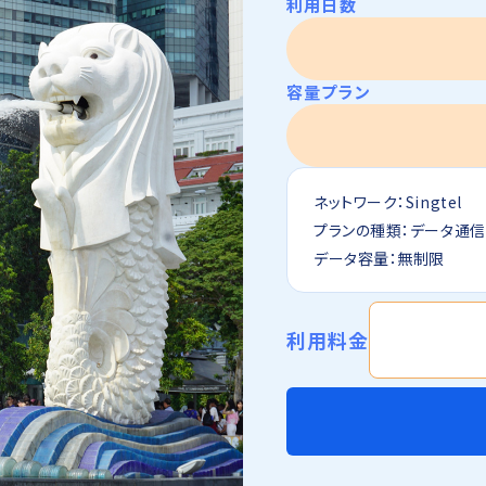
利用日数
容量プラン
ネットワーク：Singtel
プランの種類：データ通
データ容量：無制限
利用料金