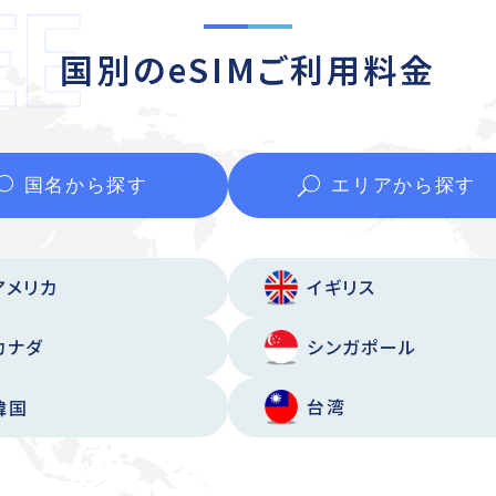
国別のeSIMご利用料金
国名から
探す
エリアから
探す
アメリカ
イギリス
カナダ
シンガポール
台湾
韓国