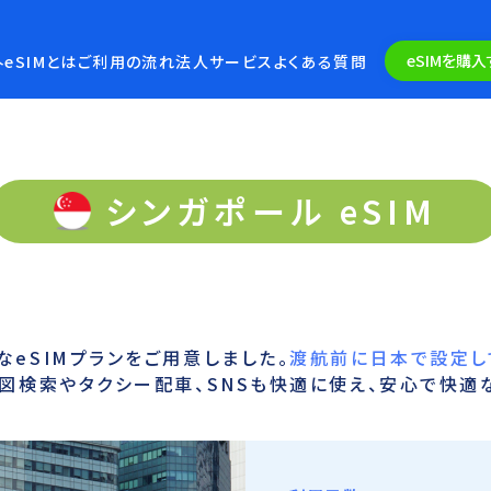
eSIMを購入
eSIMとは
ご利用の流れ
法人サービス
よくある質問
シンガポール eSIM
eSIMプランをご用意しました。
渡航前に日本で設定し
図検索やタクシー配車、SNSも快適に使え、安心で快適