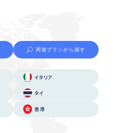
周遊プランから
探す
イタリア
タイ
香港