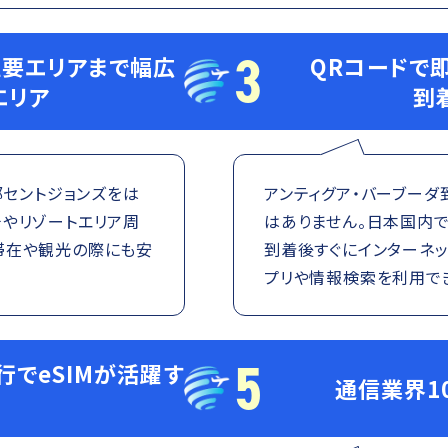
3
主要エリアまで幅広
QRコードで
エリア
到
都セントジョンズをは
アンティグア・バーブーダ
チやリゾートエリア周
はありません。日本国内で
滞在や観光の際にも安
到着後すぐにインターネ
プリや情報検索を利用で
5
行でeSIMが活躍す
通信業界1