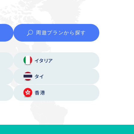
周遊プランから
探す
イタリア
タイ
香港