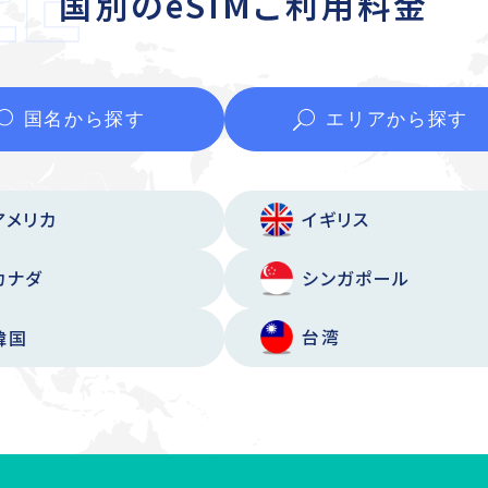
国別のeSIMご利用料金
国名から
探す
エリアから
探す
アメリカ
イギリス
カナダ
シンガポール
台湾
韓国