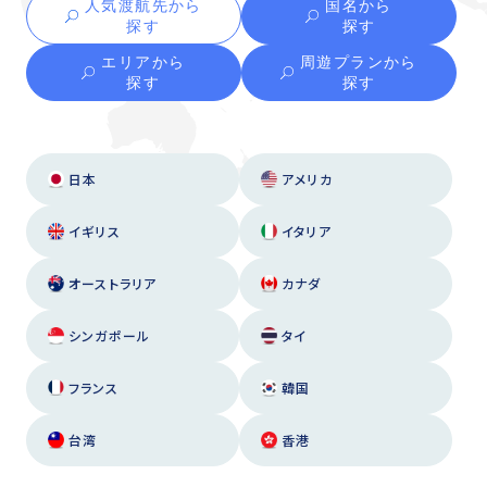
人気渡航先から
国名から
探す
探す
エリアから
周遊プランから
探す
探す
日本
アメリカ
イギリス
イタリア
オーストラリア
カナダ
シンガポール
タイ
フランス
韓国
台湾
香港