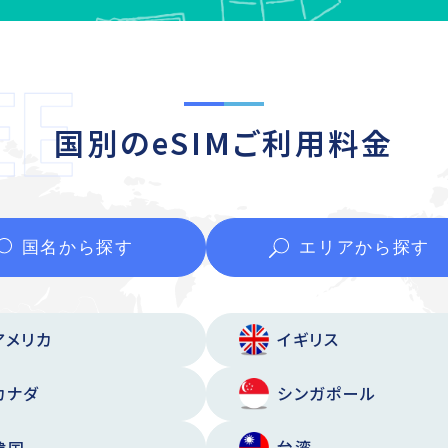
国別のeSIMご利用料金
国名から
探す
エリアから
探す
アメリカ
イギリス
カナダ
シンガポール
台湾
韓国