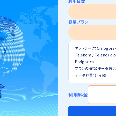
利用日数
容量プラン
ネットワーク：Crnogorsk
Telekom / Telenor d o
Podgorica
プランの種類：データ通
データ容量：無制限
利用料金