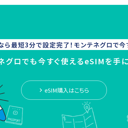
なら最短3分で設定完了！
モンテネグロ
で今
ネグロでも今すぐ使えるeSIMを手
eSIM購入はこちら