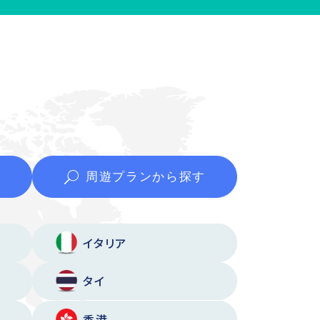
周遊プランから
探す
イタリア
タイ
香港