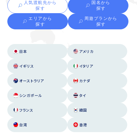
人気渡航先から
国名から
探す
探す
エリアから
周遊プランから
探す
探す
日本
アメリカ
イギリス
イタリア
オーストラリア
カナダ
シンガポール
タイ
フランス
韓国
台湾
香港