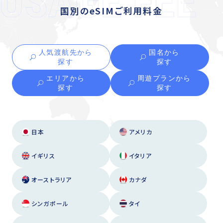
国別のeSIMご利用料金
人気渡航先から
国名から
探す
探す
エリアから
周遊プランから
探す
探す
日本
アメリカ
イギリス
イタリア
オーストラリア
カナダ
シンガポール
タイ