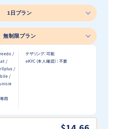
eedo /
テザリング：可能
at /
eKYC（本人確認）：不要
ellplus /
bile /
unisie
信専用
$14.66