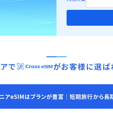
ニア
で
がお客様に選ば
ニアeSIMはプランが豊富｜短期旅行から長