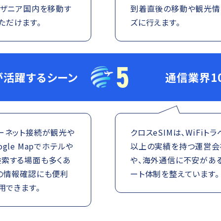
ンザニア国内を移動す
到着直後の移動や観光情
ただけます。
ズに行えます。
5
が活躍するシーン
通信業界1
ーネット接続が観光や
クロスeSIMは、WiFi
le Mapでホテルや
以上の実績を持つ運営会社
検索する場面も多くあ
や、海外通信に不安があ
山の情報確認にも便利
ート体制を整えています。
用できます。