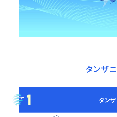
タンザ
1
タンザ