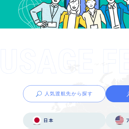
人気渡航先から
探す
日本