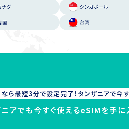
カナダ
シンガポール
台湾
韓国
なら最短3分で設定完了！
タンザニア
で今す
ザニアでも今すぐ使えるeSIMを手に