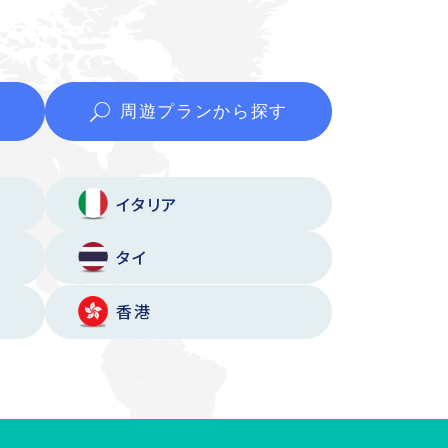
周遊プランから
探す
イタリア
タイ
香港