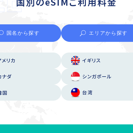
国別のeSIMご利用料金
国名から
探す
エリアから
探す
アメリカ
イギリス
カナダ
シンガポール
台湾
韓国