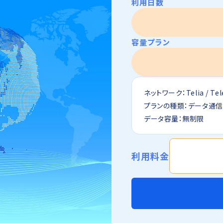
利用日数
容量プラン
ネットワーク：Telia / Tele2
プランの種類：データ通
データ容量：無制限
利用料金