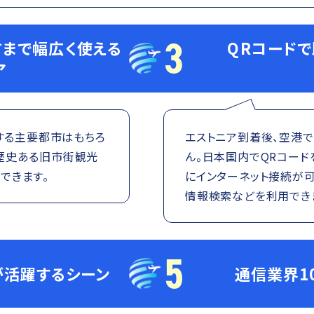
3
まで幅広く使える
QRコード
ア
とする主要都市はもちろ
エストニア到着後、空港で
歴史ある旧市街観光
ん。日本国内でQRコード
できます。
にインターネット接続が
情報検索などを利用でき
5
が活躍するシーン
通信業界1