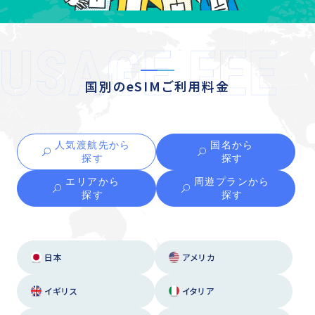
国別のeSIMご利用料金
人気渡航先から
国名から
探す
探す
エリアから
周遊プランから
探す
探す
日本
アメリカ
イギリス
イタリア