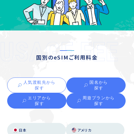
国別のeSIMご利用料金
人気渡航先から
国名から
探す
探す
エリアから
周遊プランから
探す
探す
日本
アメリカ