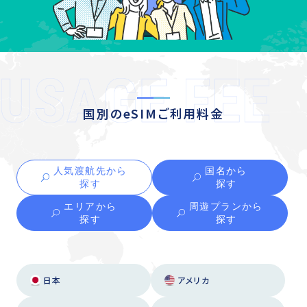
国別のeSIMご利用料金
人気渡航先から
国名から
探す
探す
エリアから
周遊プランから
探す
探す
日本
アメリカ