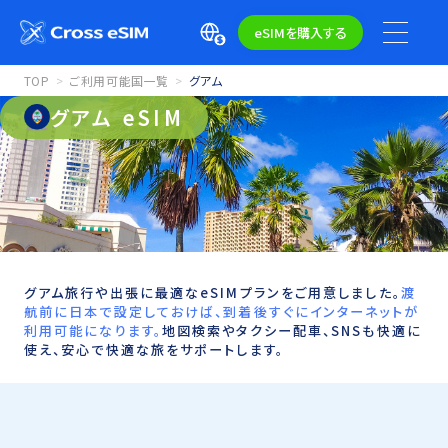
eSIMを購入する
TOP
ご利用可能国一覧
グアム
グアム eSIM
グアム旅行や出張に最適なeSIMプランをご用意しました。
渡
航前に日本で設定しておけば、到着後すぐにインターネットが
利用可能になります。
地図検索やタクシー配車、SNSも快適に
使え、安心で快適な旅をサポートします。