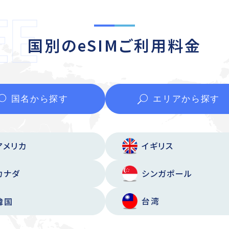
国別のeSIMご利用料金
国名から
探す
エリアから
探す
アメリカ
イギリス
カナダ
シンガポール
台湾
韓国