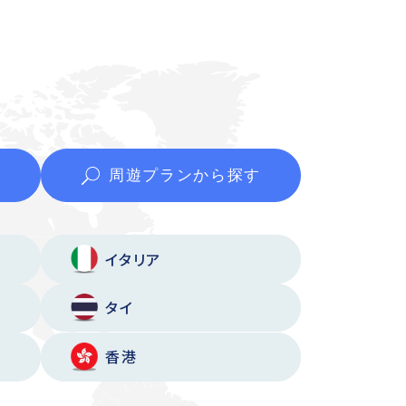
周遊プランから
探す
イタリア
タイ
香港