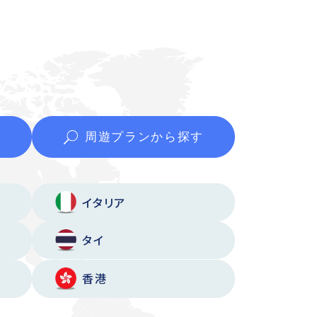
周遊プランから
探す
イタリア
タイ
香港