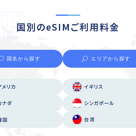
国別のeSIMご利用料金
国名から
探す
エリアから
探す
アメリカ
イギリス
カナダ
シンガポール
台湾
韓国