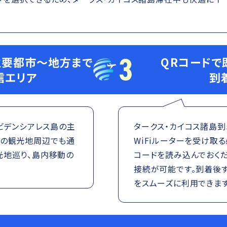
3
主要都市～地方まで
QRコードで
信エリア
到
ロビデンシアレス島の主
タークス・カイコス諸島到
どの観光地周辺でも通
WiFiルーターを受け取
光地巡り、島内移動の
コードを読み込んでおくだ
接続が可能です。到着後
をスムーズに利用できます