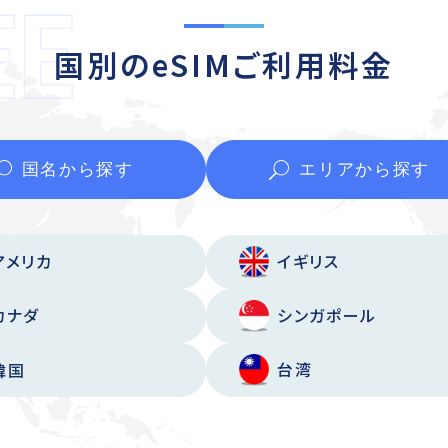
国別のeSIMご利用料金
国名から
探す
エリアから
探す
アメリカ
イギリス
カナダ
シンガポール
台湾
韓国