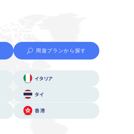
周遊プランから
探す
イタリア
タイ
香港