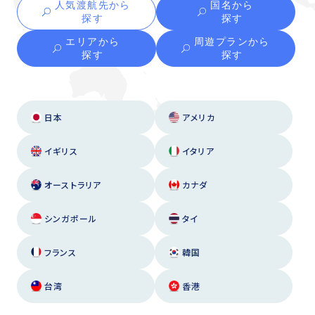
人気渡航先から
国名から
探す
探す
エリアから
周遊プランから
探す
探す
日本
アメリカ
イギリス
イタリア
オーストラリア
カナダ
シンガポール
タイ
フランス
韓国
台湾
香港