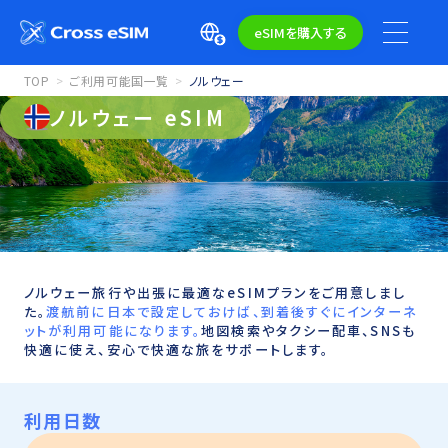
eSIMを購入する
TOP
ご利用可能国一覧
ノルウェー
ノルウェー eSIM
ノルウェー旅行や出張に最適なeSIMプランをご用意しまし
た。
渡航前に日本で設定しておけば、到着後すぐにインターネ
ットが利用可能になります。
地図検索やタクシー配車、SNSも
快適に使え、安心で快適な旅をサポートします。
利用日数