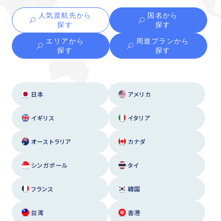
人気渡航先から
国名から
探す
探す
エリアから
周遊プランから
探す
探す
日本
アメリカ
イギリス
イタリア
オーストラリア
カナダ
シンガポール
タイ
フランス
韓国
台湾
香港